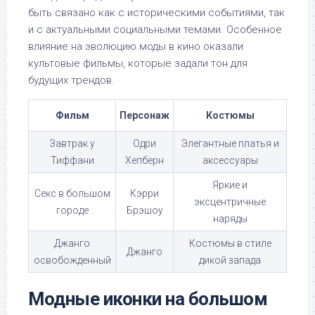
быть связано как с историческими событиями, так
и с актуальными социальными темами. Особенное
влияние на эволюцию моды в кино оказали
культовые фильмы, которые задали тон для
будущих трендов.
Фильм
Персонаж
Костюмы
Завтрак у
Одри
Элегантные платья и
Тиффани
Хепберн
аксессуары
Яркие и
Секс в большом
Кэрри
эксцентричные
городе
Брэшоу
наряды
Джанго
Костюмы в стиле
Джанго
освобожденный
дикой запада
Модные иконки на большом